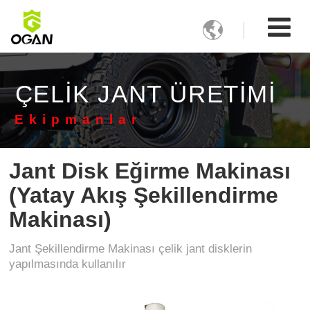

ÇELIK JANT ÜRETIMI
Ekipmanlar
Jant Disk Eğirme Makinası
(Yatay Akış Şekillendirme
Makinası)
Jant Şekillendirme Makinası çelik jant disklerin
yapılmasında kullanılır