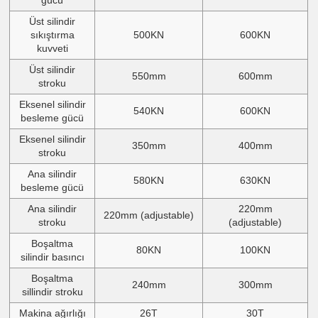
Üst silindir
sıkıştırma
500KN
600KN
kuvveti
Üst silindir
550mm
600mm
stroku
Eksenel silindir
540KN
600KN
besleme gücü
Eksenel silindir
350mm
400mm
stroku
Ana silindir
580KN
630KN
besleme gücü
Ana silindir
220mm
220mm (adjustable)
stroku
(adjustable)
Boşaltma
80KN
100KN
silindir basıncı
Boşaltma
240mm
300mm
sillindir stroku
Makina ağırlığı
26T
30T