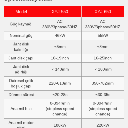
Model
XYJ-550
XYJ-650
AC
AC
Güç kaynağı
380V/3phase/50HZ
380V/3phase/50HZ
Nominal güç
46kW
55kW
Jant disk
≤5mm
≤8mm
kalınlığı
Jant disk çapı
10-19inch
16-25inch
Jant disk
＜140mm
＜160mm
ağırlığı
Dairesel çelik
220-610mm
350-782mm
boşluk çapı
Dönme süresi
≤20-28s
≤30-35s
0-394r/min
0-394r/min
Ana mil hızı
(stepless speed
(stepless speed
change)
change)
Ana mil motor
180kW
220kW
gücü